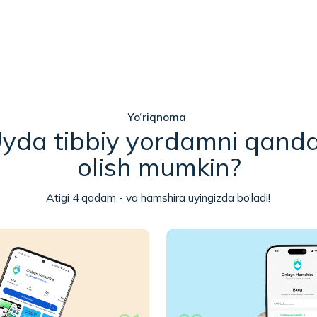
Yo‘riqnoma
 tibbiy yordamni qanday
olish mumkin?
Atigi 4 qadam - va hamshira uyingizda bo‘ladi!