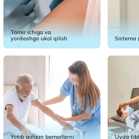
Yotib qolgan bemorlarni
Uyda tibbiy
parvarish qilishda yordam
ko‘rikdan o‘tkaz
berish
Mi
alla
Navb