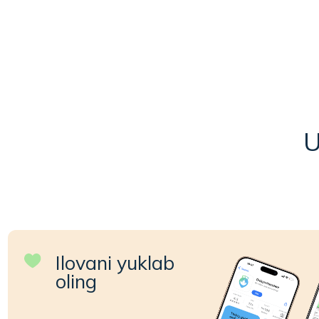
Uyda
Ilovani yuklab
oling
App Store va Google
Play’da mavjud.