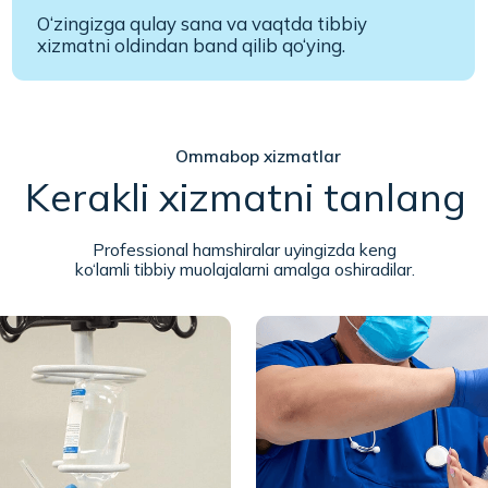
itsa) qo‘yish
Yaralarni bog‘lash va davolash