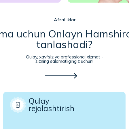
Qulay
rejalashtirish
Ilova orq
daqiqada,
zingizga qulay sana va vaqtda tibbiy
rasmiylas
zmatni oldindan band qilib qo‘ying.
Ommabop xizmatlar
erakli xizmatni tanlang
Professional hamshiralar uyingizda keng
ko‘lamli tibbiy muolajalarni amalga oshiradilar.