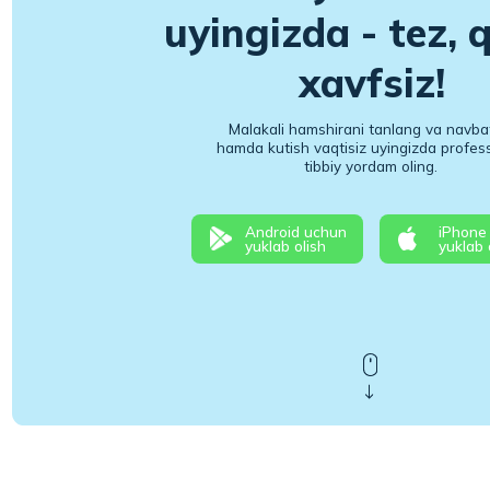
xavfsiz!
Malakali hamshirani tanlang va navbatsiz
hamda kutish vaqtisiz uyingizda professional
tibbiy yordam oling.
Android uchun
iPhone uchun
yuklab olish
yuklab olish