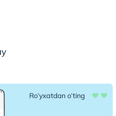
Ro‘yxatdan o‘ting
Telefon raqamingiz yordamida
ro‘yxatdan o‘ting.