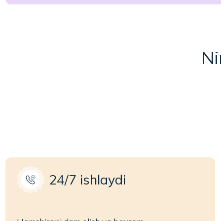
24/7 ishlaydi
Hamshirani dam olish va bayram
kunlaridan qat’i nazar, kechayu kunduz
O‘
istalgan vaqtda chaqirishingiz mumkin.
xi
K