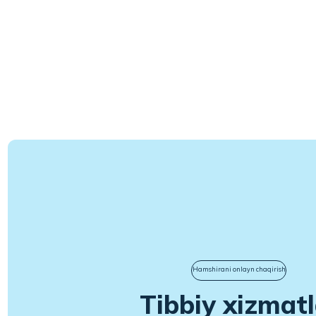
Hamshirani onlayn chaqirish
Tibbiy xizmatlar
uyingizda - tez, qula