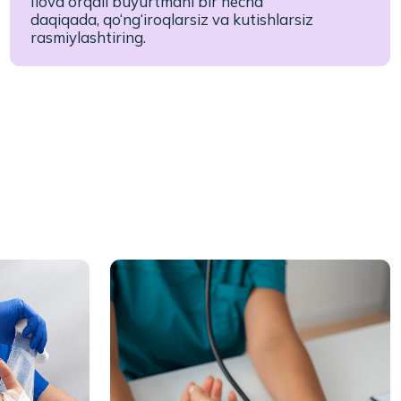
Arterial qon bosimi va qondagi
qand miqdorini o‘lchash