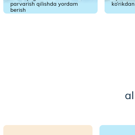
11,4
270+
98
Bajaril
Malakali hamshiralar
buyurtm
13,500+
6+
Bizga ishonch
O‘zbekiston
bildirgan mijozlar
shahar