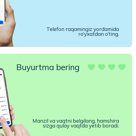
urtma bering
Manzil va vaqtni belgilang, hamshira
sizga qulay vaqtda yetib boradi.