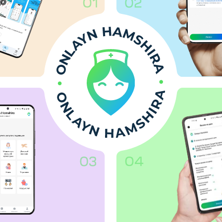
Buy
Afzalliklar
 uchun Onlayn Hamshirani
tanlashadi?
Qulay, xavfsiz va professional xizmat -
sizning salomatligingiz uchun!