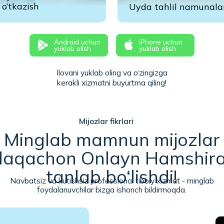
foydalanuvchilar bizga ishonch bildirmoqda.
00+
00+
gan
alar
 bo‘ylab
lar