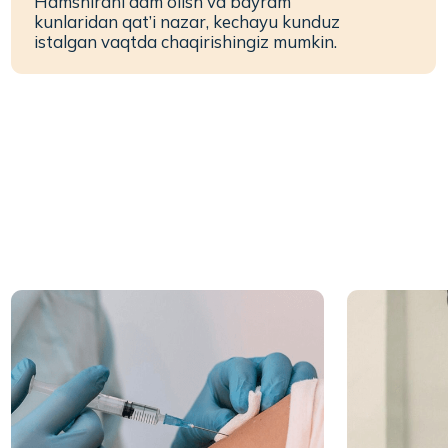
Tomir ichiga va
yonboshga ukol qilish
Sistema (kapeln