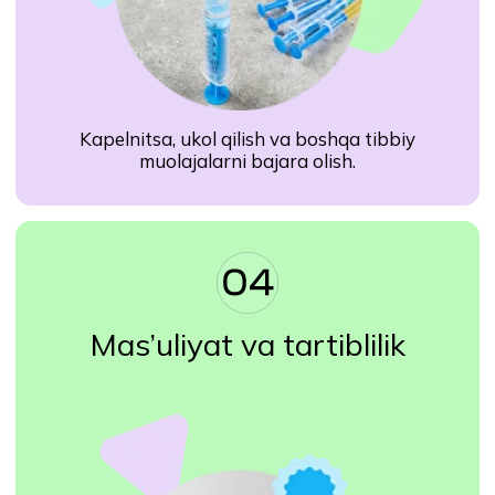
Ariza qoldirish
Men
Maxfiylik siyosati shartlarini qabul qilaman
va
shaxsiy ma’lumotlarni qayta ishlashga rozilik beraman
Fikr-mulohazalar
Hamshira va mutaxassislarning
fikr-mulohazalari
Onlayn Hamshira haqida mutaxassislarning
fikr-mulohazalari