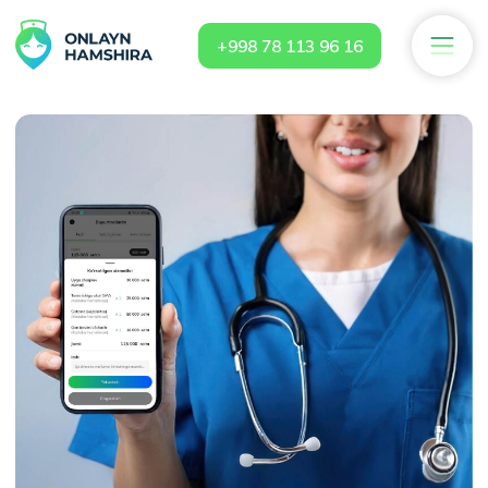
+998 78 113 96 16
Onlayn hamshirada ishlash
Qulay paytda ishlang va