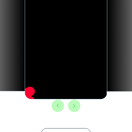
Saytni w2w.uz yaratdi
©Barcha huquqlar himoyalangan 2025.
←
→