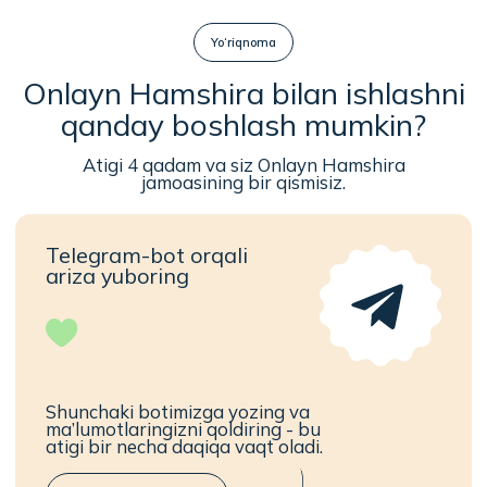
Shunchaki botimizga yozing va
ma’lumotlaringizni qoldiring - bu
atigi bir necha daqiqa vaqt oladi.
Onlayn Hamshira HR
Suhbatdan o‘ting
Konsultant bilan qisqa
suhbat va hujjatlarni
tekshirish.
Ilovani yuklab oling