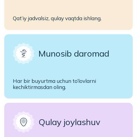
Mutaxassislarga
qo‘yiladigan talablar
Agar sizda tibbiy ma’lumot, ish tajribasi va
odamlarga yordam berish istagi bo‘lsa -
jamoaga xush kelibsiz!
Kerakli hujjatlar