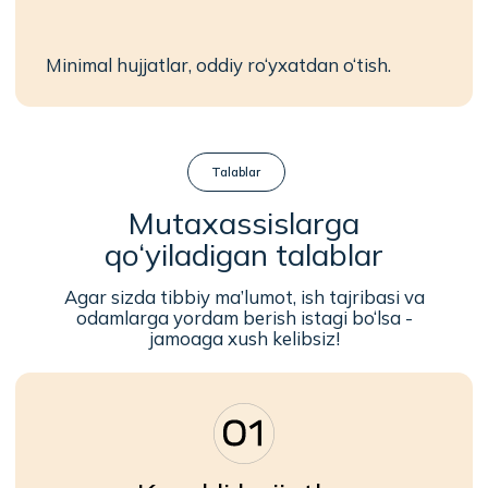
Kasbiy ko‘nikmalar
Kapelnitsa, ukol qilish va boshqa tibbiy
muolajalarni bajara olish.