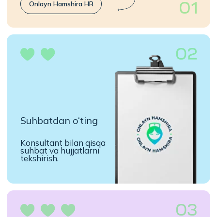
va profilni to‘ldiring
Mutaxassislar uchun
ilovani o‘rnating va
kerakli ma’lumotlarni
to‘ldiring.
Buyurtmalar oling
Sizga qulay
buyurtmalarni tanlang
va o‘zingizga qulay
vaqtda pul ishlashni
boshlang.
Imtiyozlar
Onlayn Hamshira bilan ishlash
nima uchun foydali?