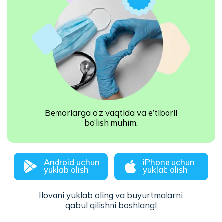
Ko‘p beriladigan savollar
Savollaringizga javoblar
Xizmatni yaxshiroq tushunishingiz uchun eng
ko‘p so‘raladigan savollarni to‘plab chiqdik.
Onlayn Hamshira
platformasida kimlar
hamshira bo‘lishi mumkin?