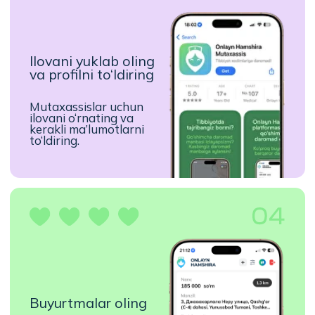
Bizda sizni qanday imkoniyatlar kutmoqda?
Moslashuvchan
grafik
Qat’iy jadvalsiz, qulay vaqtda ishlang.
Munosib daromad
Har bir buyurtma uchun to‘lovlarni
kechiktirmasdan oling.
Qulay joylashuv