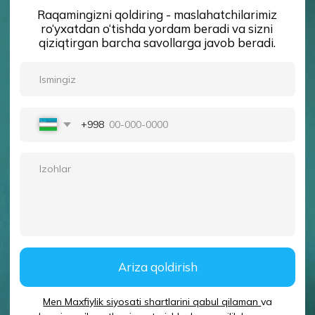
Telefon:
+998-78-113-96-16
Manzil:
Toshkent shahri, Shahrisabz ko‘chasi
25, U-Enter
Ish vaqti:
Dushanba-Yakshanba: 24/7