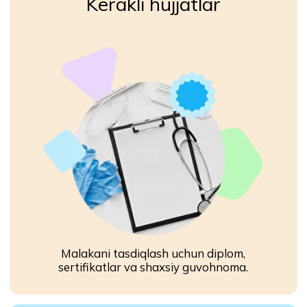
Mas’uliyat va tartiblilik
Bemorlarga o‘z vaqtida va e’tiborli
bo‘lish muhim.
Android uchun
iPhone uchun
yuklab olish
yuklab olish
Ilovani yuklab oling va buyurtmalarni
qabul qilishni boshlang!