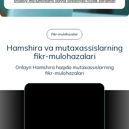
Bosh sahifa
Yo‘riqnoma
Daromad va
Imtiyozlar
FAQ
to‘lovlar
Hamkor va
Blog
mutaxassis bo‘ling
Sertifikatlar
Ommaviy oferta
va maxfiylik siyosati
Android uchun
yuklab olish
iPhone uchun
yuklab olish