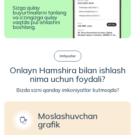
Ortiqcha sayohatlarsiz o‘z
mahallangizda ishlang.
Qulay ilova
Buyurtmalar va jadvallarni
bir joyda boshqaring.
Tezkor start
Minimal hujjatlar, oddiy ro‘yxatdan o‘tish.
Talablar