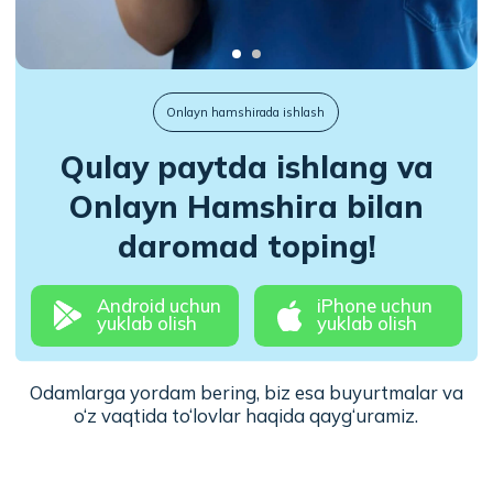
Onlayn Hamshira bilan
daromad toping!
Android uchun
iPhone uchun
yuklab olish
yuklab olish
Odamlarga yordam bering, biz esa buyurtmalar va
o‘z vaqtida to‘lovlar haqida qayg‘uramiz.
Yo‘riqnoma
Onlayn Hamshira bilan ishlashni
Android uchun
iPhone uchun
yuklab olish
yuklab olish
qanday boshlash mumkin?
Atigi 4 qadam va siz Onlayn Hamshira
jamoasining bir qismisiz.
Telegram-bot orqali
ariza yuboring