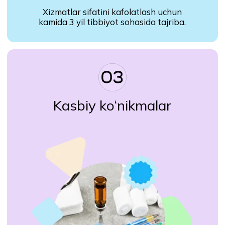
Buyurtmalarni olish uchun
Xizmat ko‘rsatilgandan so‘ng -
ilovada hisobni to‘ldiring
kechiktirmasdan to‘lov olasiz.
Boshlashni xohlaysizmi,
lekin savollaringiz qoldimi?
Raqamingizni qoldiring - maslahatchilarimiz
ro‘yxatdan o‘tishda yordam beradi va sizni
qiziqtirgan barcha savollarga javob beradi.
+998