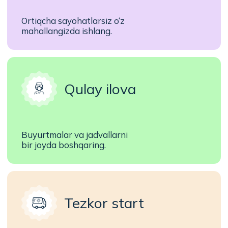
Malakani tasdiqlash uchun diplom,
sertifikatlar va shaxsiy guvohnoma.
Ish tajribasi
Xizmatlar sifatini kafolatlash uchun
kamida 3 yil tibbiyot sohasida tajriba.