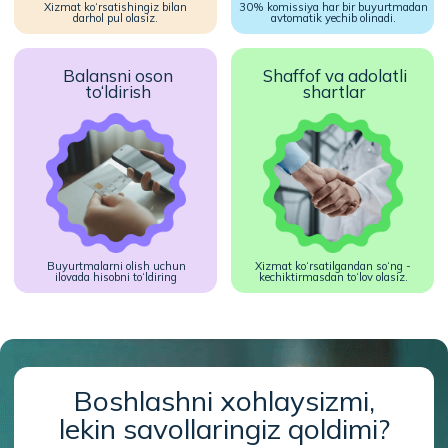
Onlayn Hamshiraga qo‘shiling —
odamlarga yordam berib
daromad topishni boshlang
Android uchun
iPhone uchun
yuklab olish
yuklab olish
O‘zingizga qulay vaqtda ishlab, chindan ham
yordam kerak bo‘lgan joylarda professional ko‘mak
bering. Buning uchun faqatgina smartfon va
yordam berish ishtiyoqi bo‘lsa kifoya!
Android uchun
iPhone uchun
yuklab olish
yuklab olish