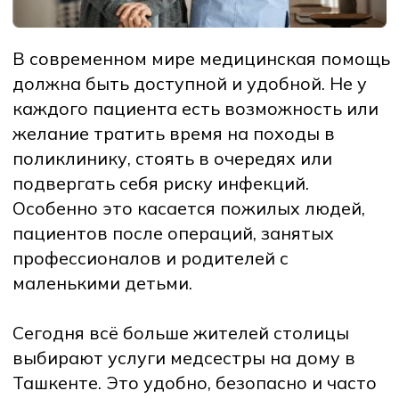
подвергать себя риску инфекций.
Особенно это касается пожилых людей,
пациентов после операций, занятых
профессионалов и родителей с
маленькими детьми.
Сегодня всё больше жителей столицы
выбирают услуги медсестры на дому в
Ташкенте. Это удобно, безопасно и часто
экономит время и деньги. В этой статье
мы подробно разберём: какие услуги
можно получить, сколько они стоят, какие
преимущества у домашнего ухода и как
вызвать медсестру на дом в Ташкенте
всего в несколько кликов.
Почему стоит вызвать
медсестру на дом в Ташкенте?
1. Экономия времени –
нет необходимости
ехать в больницу и ждать в очередях.
2. Комфорт и безопасность –
медицинская