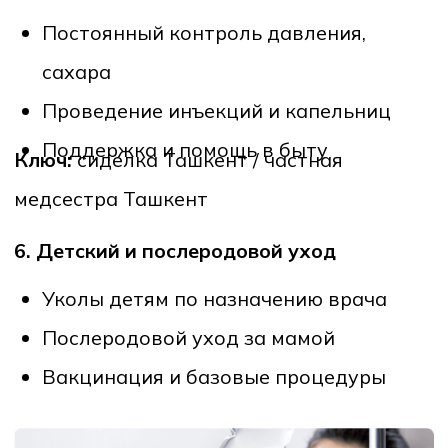
Перевязки:
от 80,000 – 120,000 сум
Уход за пожилыми (разовый визит):
от
100,000 – 200,000 сум
Частная медсестра на сутки:
от
350,000 – 600,000 сум
В сервисе
OnlaynHamshira.uz
цены
прозрачные и фиксированные, что избавляет
клиентов от неприятных сюрпризов.
Как вызвать медсестру на
дом в Ташкенте?
1.
Зайдите на сайт
OnlaynHamshira.uz
или
скачайте мобильное приложение.
2.
Выберите нужную услугу: укол,
капельница, анализы, перевязка или
полный уход.
3.
Укажите адрес и удобное время.