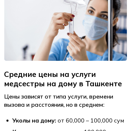
4.
Подтвердите заказ и оплатите
(наличными, картой или онлайн).
5.
К вам приедет сертифицированная
медсестра и окажет услугу.
Кому особенно полезны
услуги медсестры на дому?
Пожилым людям
с хроническими
болезнями или ограниченной
подвижностью.
Пациентам после операций
для
регулярных перевязок и инъекций.
Занятым профессионалам,
которые
ценят своё время.
Семьям с детьми,
когда необходима
медицинская помощь без лишнего