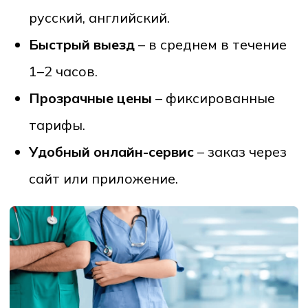
Телефон:
+998-78-113-96-16
Адрес:
город Ташкент, улица
Шахрисабз 25, U-Enter
Часы работы:
Пн-Вс: 24/7