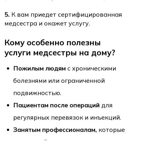
капельницу с витаминами?
Да, если есть назначение врача.
4. Кто приносит лекарства?
Пациент предоставляет лекарства по
рецепту, медсестра приносит расходные
материалы (системы, шприцы и т.д.).
5. Опасно ли сдавать анализы на дому?
Нет, всё проводится стерильно, а
результаты приходят из
сертифицированных лабораторий.
Заключение
Медсестра на дом в Ташкенте
это
удобный, безопасный и современный
формат медицинской помощи. От уколов
и капельниц до ухода за пожилыми и
послеоперационными пациентами все
услуги теперь доступны прямо у вас дома.
Если вы ищете
уколы на дому в Ташкенте,