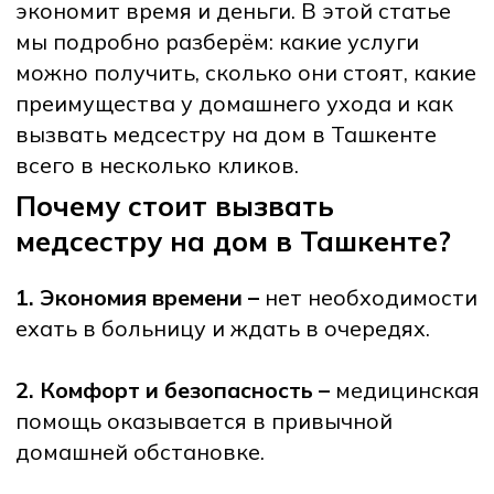
помощь оказывается в привычной
домашней обстановке.
3. Персональный подход –
медсестра
работает только с вами, уделяя максимум
внимания.
4. Доступность для маломобильных
пациентов –
пожилые люди и пациенты
после операций получают помощь без
выхода из дома.
Услуги медсестры на дому в
Ташкенте
1. Уколы на дому
Внутримышечные и внутривенные
инъекции
Витаминные комплексы
Антибиотики и обезболивающие