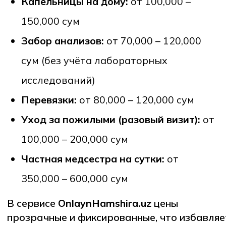
стресса.
Иностранцам и экспатам,
которым
нужен сервис на русском или
английском языке.
Преимущества OnlaynHamshira
Опытные специалисты
– все медсёстры
сертифицированы.
Многоязычная поддержка
– узбекский,
русский, английский.
Быстрый выезд
– в среднем в течение
1–2 часов.
Прозрачные цены
– фиксированные
тарифы.
Удобный онлайн-сервис
– заказ через
сайт или приложение.