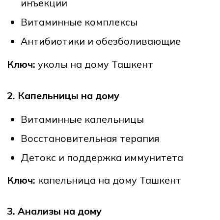
Обработка ран и ожогов
Смена повязок
Контроль состояния пациента
5. Уход за пожилыми
Постоянный контроль давления,
сахара
Проведение инъекций и капельниц
Поддержка и помощь в быту
Ключ:
сиделка Ташкент / частная
медсестра Ташкент
6. Детский и послеродовой уход
Уколы детям по назначению врача
Послеродовой уход за мамой
Вакцинация и базовые процедуры