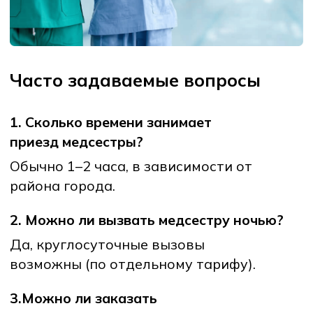
Главная
О сервисе
Услуги
Отзывы
FAQ
Стать партнером и
Блог
специалистом
Сертификаты
Публичная оферта
и политика конфиденциальности
Скачать
на Android
Скачать
на iPhone
Сайт разработали w2w.uz