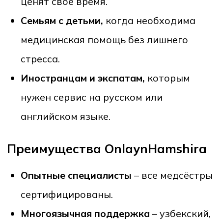
капельницу на дому,
или
частную
медсестру в Узбекистане,
сервис
OnlaynHamshira
станет вашим надежным
партнёром.
Закажите услугу прямо сейчас на
OnlaynHamshira.uz
и получите
профессиональную медицинскую помощь
у себя дома!