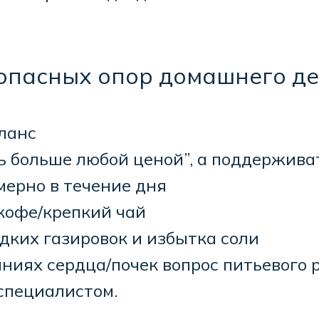
зопасных опор домашнего де
ланс
ь больше любой ценой”, а поддержива
мерно в течение дня
кофе/крепкий чай
дких газировок и избытка соли
ниях сердца/почек вопрос питьевого
специалистом.