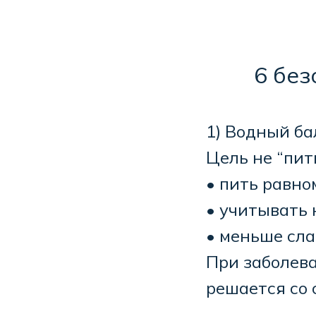
6 бе
1) Водный ба
Цель не “пит
• пить равно
• учитывать 
• меньше сла
При заболева
решается со 