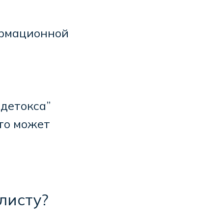
ормационной
“детокса”
это может
листу?