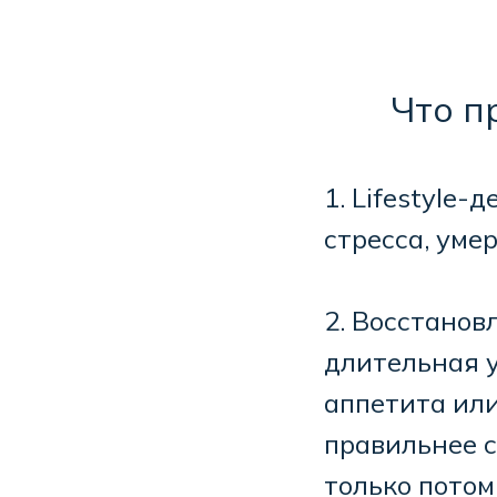
Что п
1. Lifestyle-
стресса, уме
2. Восстанов
длительная 
аппетита ил
правильнее с
только потом