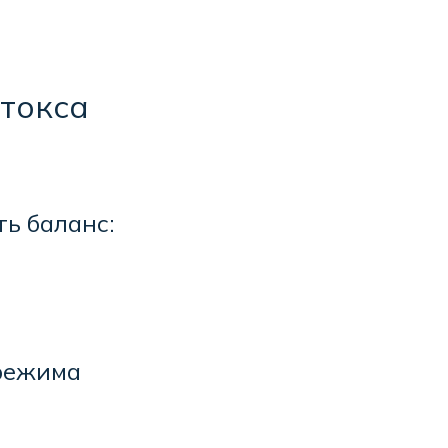
токса
ть баланс:
 режима