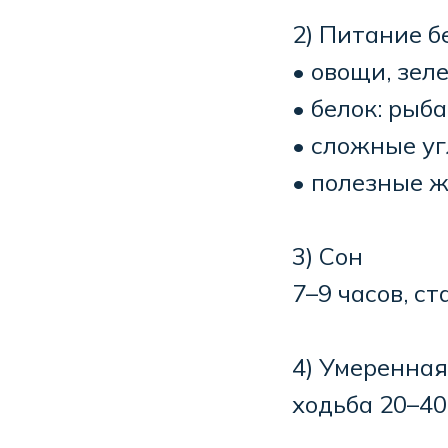
2) Питание б
• овощи, зел
• белок: рыба
• сложные уг
• полезные 
3) Сон
7–9 часов, с
4) Умеренная
ходьба 20–40