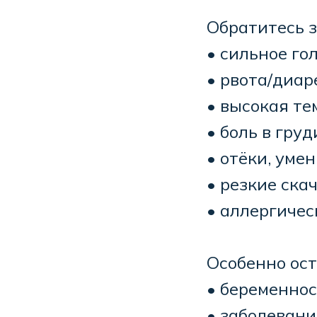
Обратитесь з
• сильное го
• рвота/диар
• высокая т
• боль в гру
• отёки, уме
• резкие ска
• аллергичес
Особенно ос
• беременно
• заболевани