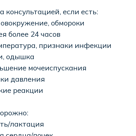
а консультацией, если есть:
ловокружение, обмороки
ея более 24 часов
емпература, признаки инфекции
ди, одышка
ньшение мочеиспускания
чки давления
кие реакции
торожно:
сть/лактация
я сердца/почек