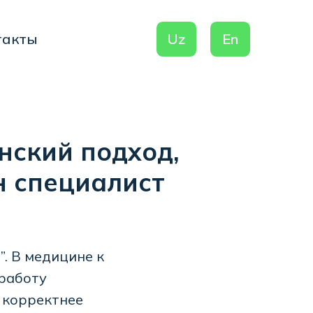
Uz
En
нский подход,
н специалист
”. В медицине к
 работу
у корректнее