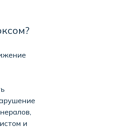
оксом?
снижение
ть
нарушение
нералов,
истом и