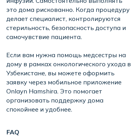
инфузии. Самостоятельно выполнять
Сертификаты
это дома рискованно. Когда процедуру
Публичная оферта
делает специалист, контролируются
и политика конфиденциальности
стерильность, безопасность доступа и
Скачать
самочувствие пациента.
на Android
Скачать
Если вам нужна помощь медсестры на
на iPhone
дому в рамках онкологического ухода в
Сайт разработали w2w.uz
Узбекистане, вы можете оформить
заявку через мобильное приложение
©Все права защищены 2025.
Onlayn Hamshira. Это помогает
организовать поддержку дома
спокойнее и удобнее.
FAQ