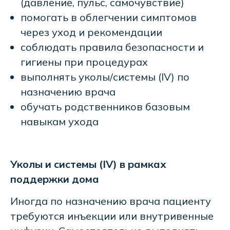
(давление, пульс, самочувствие)
помогать в облегчении симптомов
через уход и рекомендации
соблюдать правила безопасности и
гигиены при процедурах
выполнять уколы/системы (IV) по
назначению врача
обучать родственников базовым
навыкам ухода
Главная
О сервисе
Услуги
Отзывы
FAQ
Уколы и системы (IV) в рамках
Стать партнером и
поддержки дома
Блог
специалистом
Иногда по назначению врача пациенту
требуются инъекции или внутривенные